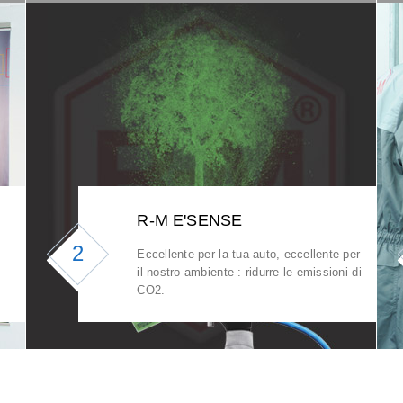
R-M E'SENSE
2
Eccellente per la tua auto, eccellente per
il nostro ambiente : ridurre le emissioni di
CO2.