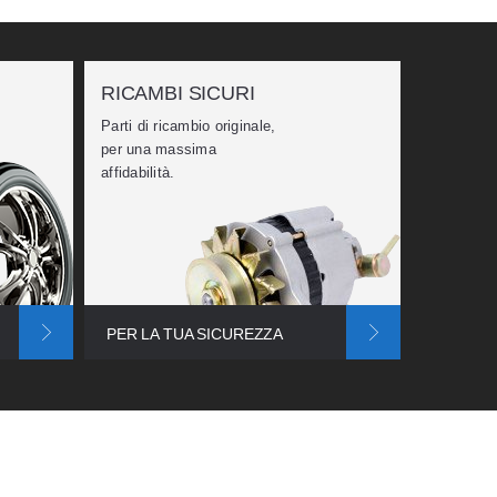
RICAMBI SICURI
DIAGN
Parti di ricambio originale,
Strumenti
per una massima
tecnologi
affidabilità.
per diagno
PER LA TUA SICUREZZA
PRECIS