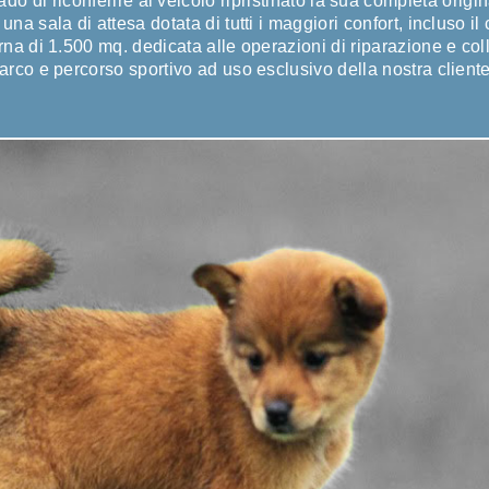
ado di riconferire al veicolo ripristinato la sua completa origin
una sala di attesa dotata di tutti i maggiori confort, incluso il
rna di 1.500 mq. dedicata alle operazioni di riparazione e col
rco e percorso sportivo ad uso esclusivo della nostra clientela