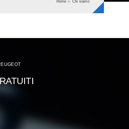
Home
Chi siamo
Tu sei qui
 PEUGEOT
RATUITI