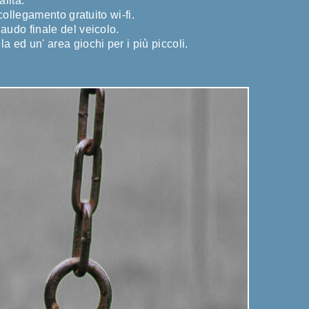
alità.
 collegamento gratuito wi-fi.
laudo finale del veicolo.
 ed un' area giochi per i più piccoli.