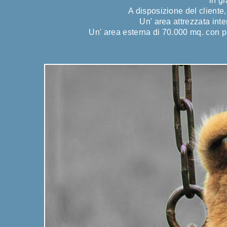
in gr
A disposizione del cliente, 
Un' area attrezzata inte
Un' area esterna di 70.000 mq. con pa