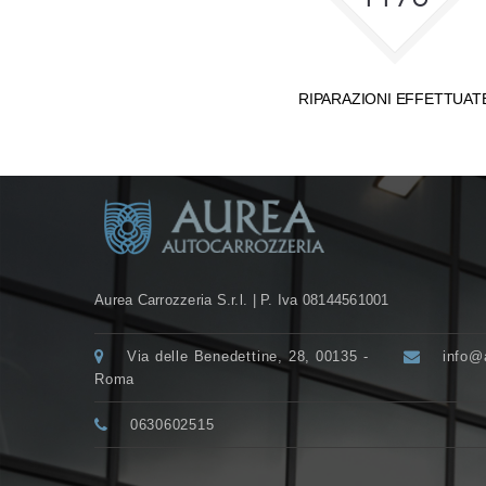
RIPARAZIONI EFFETTUAT
Bottom Sidebar
Aurea Carrozzeria S.r.l. | P. Iva 08144561001
Via delle Benedettine, 28, 00135 -
info@a
Roma
0630602515