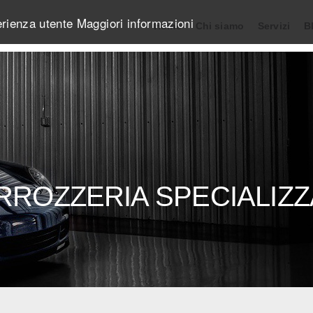
perienza utente
Maggiori informazioni
Home
Chi siamo
Servizi
B
RROZZERIA SPECIALIZZ