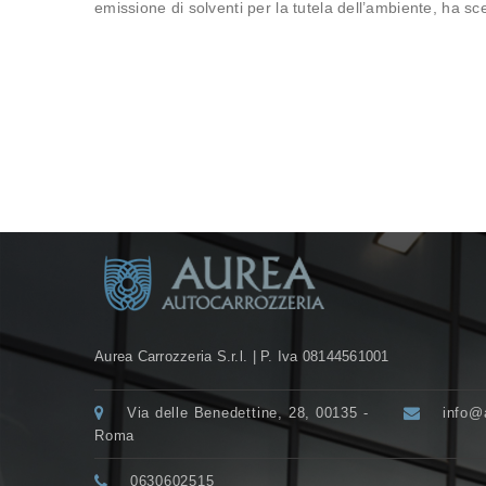
emissione di solventi per la tutela dell’ambiente, ha 
Bottom Sidebar
Aurea Carrozzeria S.r.l. | P. Iva 08144561001
Via delle Benedettine, 28, 00135 -
info@a
Roma
0630602515