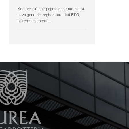
Sempre più compagnie assicurative si
avvalgono del registratore dati EDR,
più comunemente...